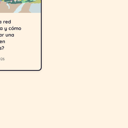
a red
va y cómo
ar una
 en
s?
026